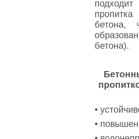
подходит
пропитка
бетона, 
образова
бетона).
Бетонн
пропитк
• устойчи
• повышен
• водонеп