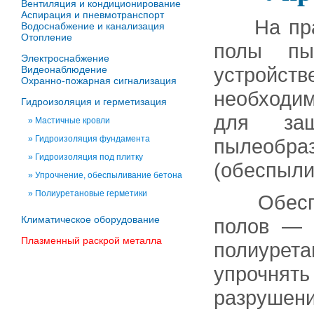
Вентиляция и кондиционирование
Аспирация и пневмотранспорт
На прак
Водоснабжение и канализация
Отопление
полы пы
Электроснабжение
устройст
Видеонаблюдение
Охранно-пожарная сигнализация
необходи
Гидроизоляция и герметизация
для за
»
Мастичные кровли
»
Гидроизоляция фундамента
пылеобра
»
Гидроизоляция под плитку
(обеспыли
»
Упрочнение, обеспыливание бетона
»
Полиуретановые герметики
Обеспыл
Климатическое оборудование
полов — 
Плазменный раскрой металла
полиурет
упрочня
разрушен