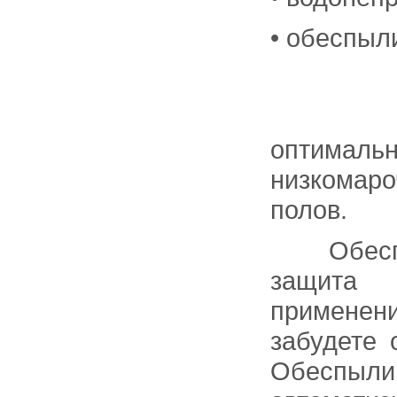
• обеспыл
Обеспы
оптималь
низкомаро
полов.
Обеспыл
защита 
применен
забудете
Обеспыли