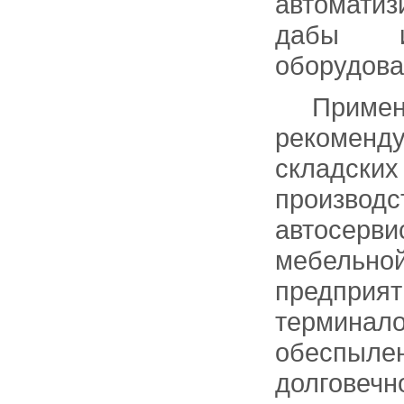
автомати
дабы ис
оборудова
Применен
рекоменд
складс
производ
автосерв
мебельно
предприят
терминало
обеспыле
долговечн